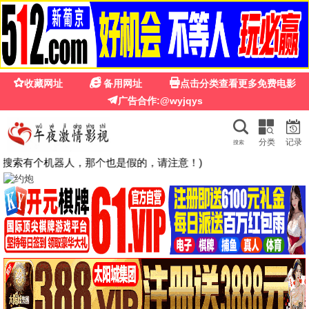
爱丫爱丫在线影院电视剧免费·免费看
爱丫爱丫在线影院电视剧免费 · 免费高清在
线看
全网热播
极速播放
每张海报孤品唯一
最新电影、热播剧集、综艺动漫，
爱丫爱丫在线影院电视剧免费永久
免费·高清秒播
，每日更新海量片库，畅享视听盛宴！
🔥 最新高清电影·首发推荐