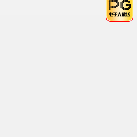
阮经天礼堂大开杀戒，暴力美学巅峰
02:48
飞驰人生2
巴音布鲁克终极决战，赛车飞驰
03:01