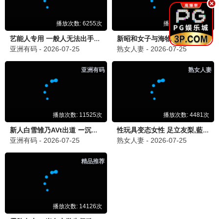
爱丫
繁花
王家卫
王家卫·上海往事 · 2023
9.7
剧情
爱丫爱丫在线影院电视剧免费·免费高清
爱丫