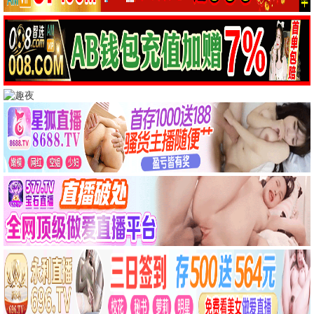
流浪地球3
视效炸裂
最新
国产科幻巅峰·宇宙冒险·视觉盛宴 · 2025
9.8
科幻
爱丫爱丫在线影院电视剧免费·免费高清
爱丫