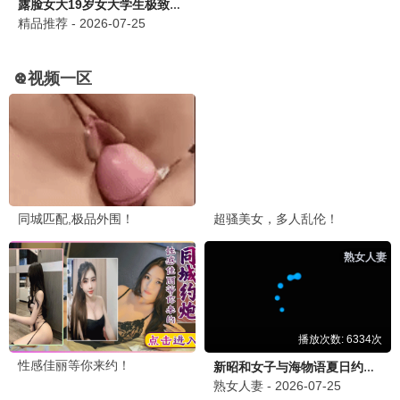
大江大河3
正午阳光
王凯·时代史诗终章 · 2024
9.4
年代
爱丫爱丫在线影院电视剧免费·免费高清
爱丫