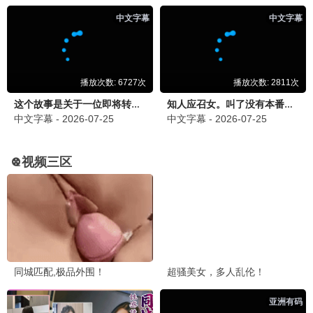
现在就出发2
下饭神综
沈腾范丞丞·爆笑旅行 · 2024
9.2
综艺
爱丫爱丫在线影院电视剧免费·免费高清
🐉 热门动漫·热血必追
爱丫