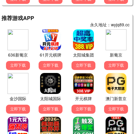
9.7
喜剧
爱丫爱丫在线影院电视剧免费·免费高清
🔥 热映大片·高分电影
爱丫
周处除三害
必看
阮经天·暴力美学年度神作 · 2024
9.9
动作
爱丫爱丫在线影院电视剧免费·免费高清