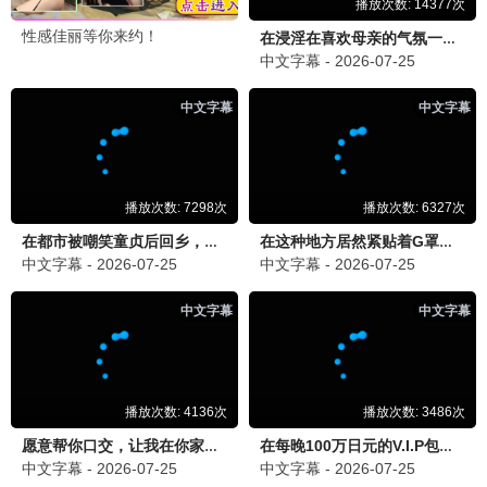
爱丫爱丫在线影院电视剧免费·免费高清
爱丫
哈哈哈哈哈4
国民综艺
五哈旅行团·解压 · 2024
9.1
真人秀
爱丫爱丫在线影院电视剧免费·免费高清
爱丫