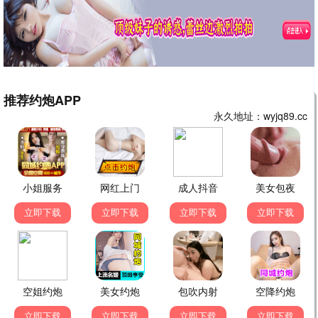
维和防暴队
燃爆热血
最新
黄景瑜王一博·中国维和警察 · 2024
9.5
动作
爱丫爱丫在线影院电视剧免费·免费高清
爱丫
热辣滚烫
爆款新片
最新
贾玲励志蜕变·拳击燃情·高清完整版 · 2024